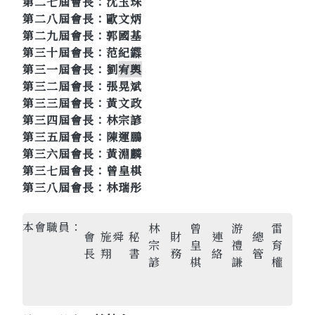
第二七屆會長：沈玉珠
第二八屆會長：歐文炳
第二九屆會長：郭國基
第三十屆會長：范紀䥡
第三一屆會長：劉
宥輿
第三二屆會長：張晃斌
第三三屆會長：黃文政
第三四屆會長：林宗諺
第三五屆會長：陳運鵬
第三六屆會長：黃淵麟
第三七屆會長：曾皇棋
第三八屆會長：林瑞彤
本會職員：
林
曾
游
雷
會
施舜
秘
財
連
總
宗
皇
禮
育
長
翔
書
務
絡
管
諺
棋
謙
權