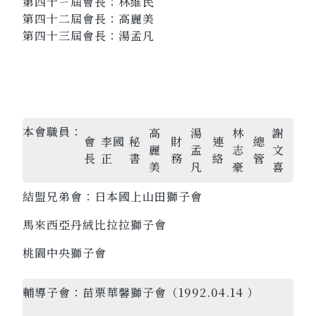
第四十ㄧ屆會長：林維民
第四十二屆會長：高麗美
第四十三屆會長：湯孟凡
本會職員：
高
湯
林
謝
會
李國
秘
財
連
總
麗
孟
志
文
長
正
書
務
絡
管
美
凡
豪
喜
結盟兄弟會：
日本國上山田獅子會
馬來西亞丹絨比拉拉獅子會
桃園中央獅子會
輔導子會：
苗栗華馨獅子會（1992.04.14 ）