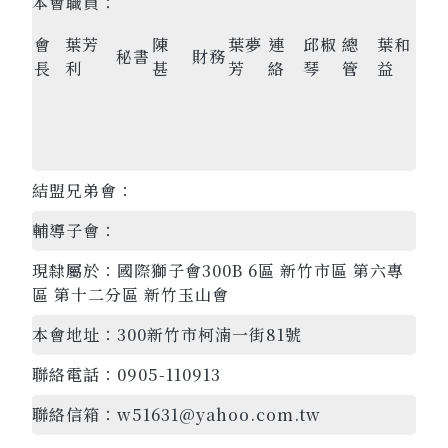
本會職員：
會
葉芳
陳
葉夢
連
邱椒
總
葉和
秘書
財務
長
利
甚
芳
絡
琴
管
益
結盟兄弟會：
輔導子會：
現隸屬於：
國際獅子會300B 6區 新竹市區 第六專
區 第十二分區 新竹玉山會
本會地址：
300新竹市柯湳一街81號
聯絡電話：
0905-110913
聯絡信箱：
w51631@yahoo.com.tw