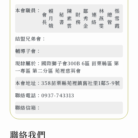
本會職員：
賴
陳
鄒
林
張
會
秘
財
連
總
月
素
秀
燕
雪
長
書
務
絡
管
娥
雲
金
雯
霞
結盟兄弟會：
輔導子會：
現隸屬於：
國際獅子會300B 6區 苗栗縣區 第
一專區 第二分區 苑裡慈英會
本會地址：
358苗栗縣苑裡鎮舊社里1鄰5-9號
聯絡電話：
0937-743313
聯絡信箱：
聯絡我們