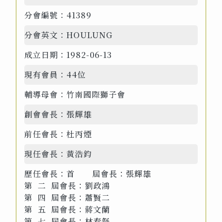
分會編號：
41389
分會英文：
HOULUNG
成立日期：
1982-06-13
現有會員：
44位
輔導母會：
竹南國際獅子會
創會會長：
張輝雄
前任會長：
杜丙煙
現任會長：
黃浩鈞
歷任會長：
首 屆會長：張輝雄
第 二 屆會長：劉政鴻
第 四 屆會長：蕭賢二
第 五 屆會長：蔣文蘭
第 七 屆會長：林春豋