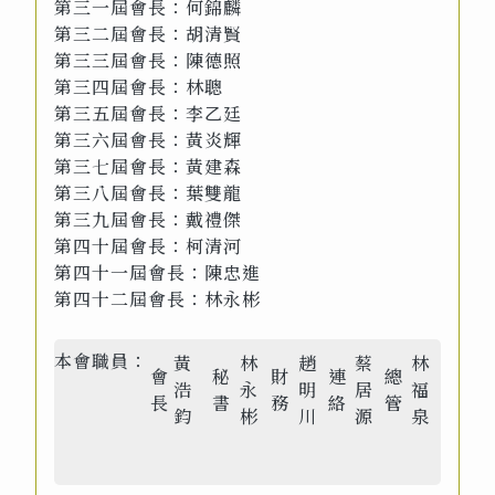
第三一屆會長：何錦麟
第三二屆會長：胡清賢
第三三屆會長：陳德照
第三四屆會長：林聰
第三五屆會長：李乙廷
第三六屆會長：黃炎輝
第三七屆會長：黃建森
第三八屆會長：葉雙龍
第三九屆會長：戴禮傑
第四十屆會長：柯清河
第四十一屆會長：陳忠進
第四十二屆會長：林永彬
本會職員：
黃
林
趙
蔡
林
會
秘
財
連
總
浩
永
明
居
福
長
書
務
絡
管
鈞
彬
川
源
泉