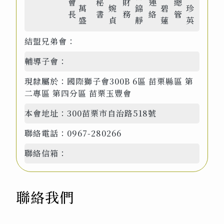
會
秘
財
連
總
萬
婉
錦
碧
珍
長
書
務
絡
管
盛
貞
靜
蓮
英
結盟兄弟會：
輔導子會：
現隸屬於：
國際獅子會300B 6區 苗栗縣區 第
二專區 第四分區 苗栗玉豐會
本會地址：
300苗栗市自治路518號
聯絡電話：
0967-280266
聯絡信箱：
聯絡我們