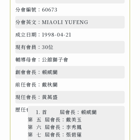
分會編號：
60673
分會英文：
MIAOLI YUFENG
成立日期：
1998-04-21
現有會員：
30位
輔導母會：
公館獅子會
創會會長：
賴威蘭
前任會長：
戴秋蘭
現任會長：
黃萬盛
歷任會長：
首 屆會長：賴威蘭
第 五 屆會長：戴美玉
第 六 屆會長：李秀鳳
第 七 屆會長：張碧蓮