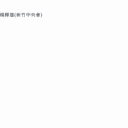
楊輝雄(新竹中央會)