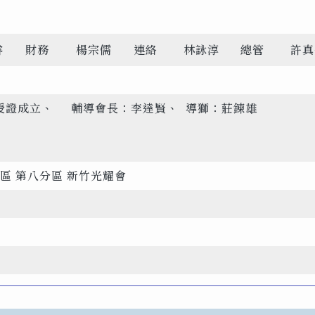
睿
財務
楊宗儒
連絡
林詠淳
總管
許真
6日)授證成立、 輔導會長：李達賢、 導獅：莊鍊雄
專區 第八分區 新竹光耀會