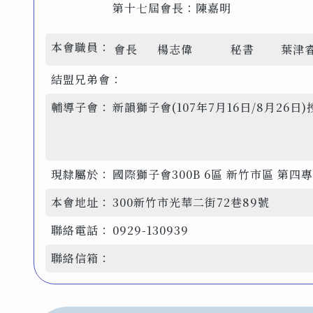
第十七屆會長：陳嘉明
本會職員：
會長
楊志偉
秘書
葉津
結盟兄弟會：
輔導子會：
新韻獅子會(107年7月16日/8月2
現隸屬於：
國際獅子會300B 6區 新竹市區 第四
本會地址：
300新竹市光華二街72巷89號
聯絡電話：
0929-130939
聯絡信箱：