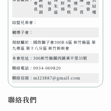
謝
傅
張
陳
呂
會
秘
財
連
總
明
朱
秀
一
紹
長
書
務
絡
管
錩
溢
桃
君
權
結盟兄弟會：
輔導子會：
現隸屬於：
國際獅子會300B 6區 新竹縣區 第
九專區 第十八分區 新竹新新會
本會地址：
306新竹縣關西鎮東平里31號
聯絡電話：
0934-069820
聯絡信箱：
m123887@gmail.com
聯絡我們