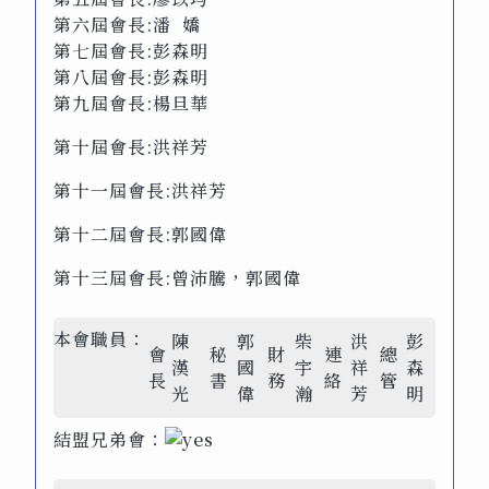
第六屆會長:潘 嬌
第七屆會長:彭森明
第八屆會長:彭森明
第九屆會長:楊旦華
第十屆會長:洪祥芳
第十一屆會長:洪祥芳
第十二屆會長:郭國偉
第十三屆會長:曾沛騰，郭國偉
本會職員：
陳
郭
柴
洪
彭
會
秘
財
連
總
漢
國
宇
祥
森
長
書
務
絡
管
光
偉
瀚
芳
明
結盟兄弟會：