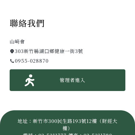
聯絡我們
山崎會
303新竹縣湖⼝鄉健康一街3號
0955-028870
管理者進入
地址：新竹市300民生路193號12樓（財經大
樓）