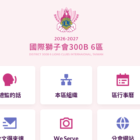
總監的話
本區組織
區行事曆
公文得來速
We Serve
分會網站