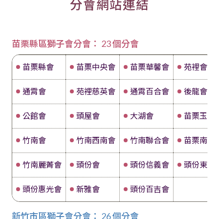
分會網站連結
苗栗縣區獅子會分會： 23 個分會
苗栗縣會
苗栗中央會
苗栗華馨會
苑裡會
通霄會
苑裡慈英會
通霄百合會
後龍會
公館會
頭屋會
大湖會
苗栗玉豐
竹南會
竹南西南會
竹南聯合會
苗栗南鳳
竹南麗菁會
頭份會
頭份信義會
頭份東昇
頭份惠光會
新雅會
頭份百吉會
新竹市區獅子會分會： 26 個分會