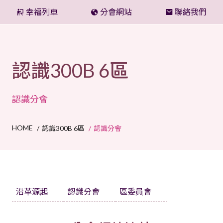
總監的話
幸福列車
分會網站
聯絡我們
認識300B 6區
本區組織
區行事曆
公文得來速
認識300B 6區
LCIF/LCTF/敘獎
活動花絮
認識分會
HOME
認識300B 6區
認識分會
沿革源起
認識分會
區委員會