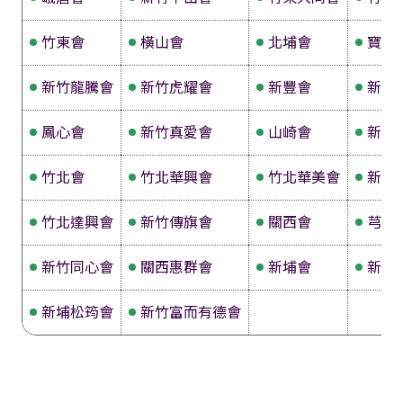
竹東會
橫山會
北埔會
寶山
新竹龍騰會
新竹虎耀會
新豐會
新湖
鳳心會
新竹真愛會
山崎會
新竹
竹北會
竹北華興會
竹北華美會
新竹
竹北達興會
新竹傳旗會
關西會
芎林
新竹同心會
關西惠群會
新埔會
新竹
新埔松筠會
新竹富而有德會