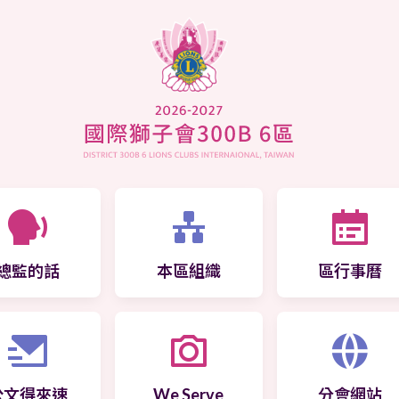
總監的話
本區組織
區行事曆
公文得來速
We Serve
分會網站