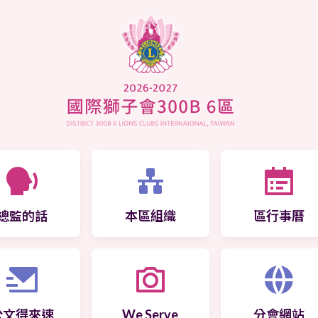
總監的話
本區組織
區行事曆
公文得來速
We Serve
分會網站